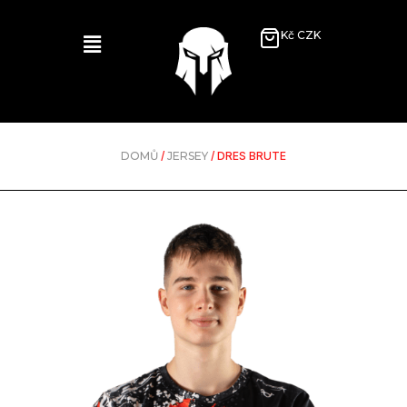
Kč CZK
DOMŮ
/
JERSEY
/ DRES BRUTE