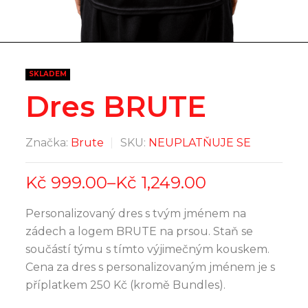
SKLADEM
Dres BRUTE
Značka:
Brute
SKU:
NEUPLATŇUJE SE
Kč
999.00
–
Kč
1,249.00
Personalizovaný dres s tvým jménem na
zádech a logem BRUTE na prsou. Staň se
součástí týmu s tímto výjimečným kouskem.
Cena za dres s personalizovaným jménem je s
příplatkem 250 Kč (kromě Bundles).