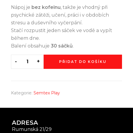
Nápoj je
bez kofeinu
, takže je vhodný při
psychické zátěži, učení, práci i v obdobích
stresu a duševního vyčerpání.
Stačí rozpustit jeden sáček ve vodě a vypít
během dne.
Balení obsahuje
30 sáčků
.
-
+
PŘIDAT DO KOŠÍKU
Kategorie:
Semtex Play
ADRESA
Rumunská 21/29