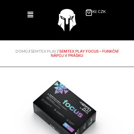
Kč CZK
DOMŮ
/
SEMTEX PLAY
/ SEMTEX PLAY FOCUS – FUNKČNÍ
NÁPOJ V PRÁŠKU